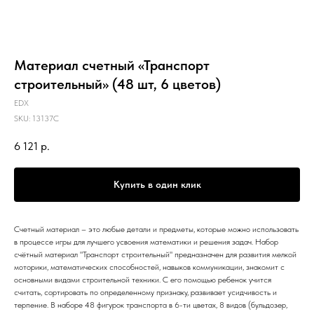
Материал счетный «Транспорт
строительный» (48 шт, 6 цветов)
EDX
SKU:
13137C
6 121
р.
Купить в один клик
Счетный материал – это любые детали и предметы, которые можно использовать
в процессе игры для лучшего усвоения математики и решения задач. Набор
счётный материал "Транспорт строительный" предназначен для развития мелкой
моторики, математических способностей, навыков коммуникации, знакомит с
основными видами строительной техники. С его помощью ребенок учится
считать, сортировать по определенному признаку, развивает усидчивость и
терпение. В наборе 48 фигурок транспорта в 6-ти цветах, 8 видов (бульдозер,