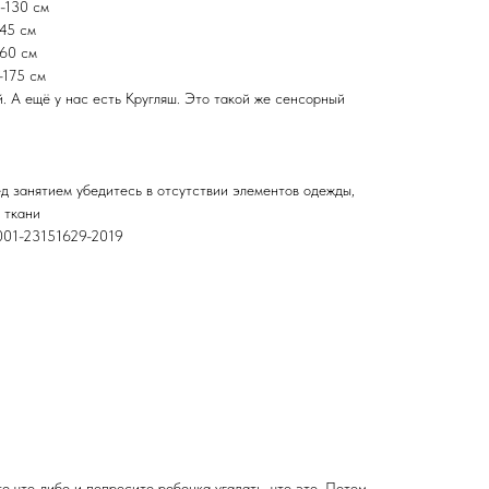
5-130 см
145 см
160 см
-175 см
. А ещё у нас есть Кругляш. Это такой же сенсорный
 занятием убедитесь в отсутствии элементов одежды,
 ткани
-001-23151629-2019
е что-либо и попросите ребенка угадать, что это. Потом