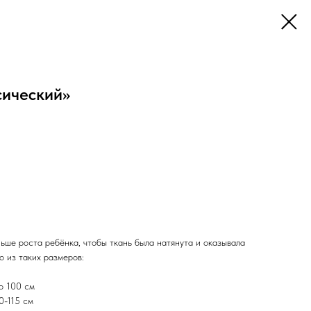
сический»
ьше роста ребёнка, чтобы ткань была натянута и оказывала
о из таких размеров:
о 100 см
0-115 см