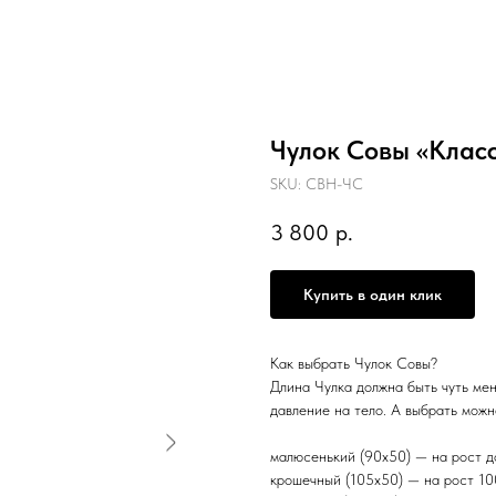
Чулок Совы «Клас
SKU:
СВН-ЧС
3 800
р.
Купить в один клик
Как выбрать Чулок Совы?
Длина Чулка должна быть чуть мен
давление на тело. А выбрать можн
малюсенький (90х50) — на рост д
крошечный (105х50) — на рост 10