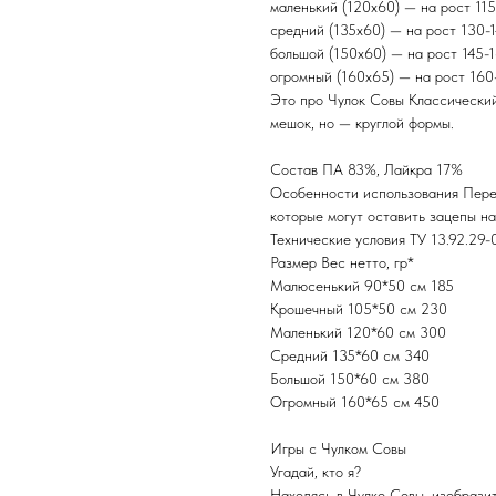
маленький (120х60) — на рост 11
средний (135х60) — на рост 130-
большой (150х60) — на рост 145-
огромный (160х65) — на рост 160
Это про Чулок Совы Классический
мешок, но — круглой формы.
Состав ПА 83%, Лайкра 17%
Особенности использования Перед
которые могут оставить зацепы на
Технические условия ТУ 13.92.29
Размер Вес нетто, гр*
Малюсенький 90*50 см 185
Крошечный 105*50 см 230
Маленький 120*60 см 300
Средний 135*60 см 340
Большой 150*60 см 380
Огромный 160*65 см 450
Игры с Чулком Совы
Угадай, кто я?
Находясь в Чулке Совы, изобразит