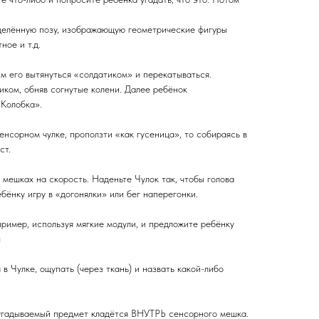
делённую позу, изображающую геометрические фигуры
ное и т.д.
м его вытянуться «солдатиком» и перекатываться.
иком, обняв согнутые колени. Далее ребёнок
«Колобка».
енсорном чулке, проползти «как гусеница», то собираясь в
ст.
 мешках на скорость. Наденьте Чулок так, чтобы голова
бёнку игру в «догонялки» или бег наперегонки.
ример, используя мягкие модули, и предложите ребёнку
ы
в Чулке, ощупать (через ткань) и назвать какой-либо
 угадываемый предмет кладётся ВНУТРЬ сенсорного мешка.