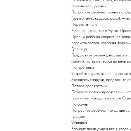
поменяйтесь ролями.
Попросите ребёнка принять опре
(треугольник, квадрат, ромб), живот
Перекати-поле
Ребёнок находится в Чулке. Проси
Просим ребёнка свернуться калач
перекатывается, сохраняя форму 
Гусеница
Предложите ребёнку, находясь в с
калачик, то вытягиваясь во весь ро
Наперегонки
Устройте перекаты или ползанье в
оказалась снаружи, предложите ре
Полоса препятствий
Создайте полосу препятствий, нап
пройти её, находясь в мешке Сов
На ощупь
Попросите ребёнка, находящегося 
предмет.
Угадайка
Вариант предыдущей игры, когда