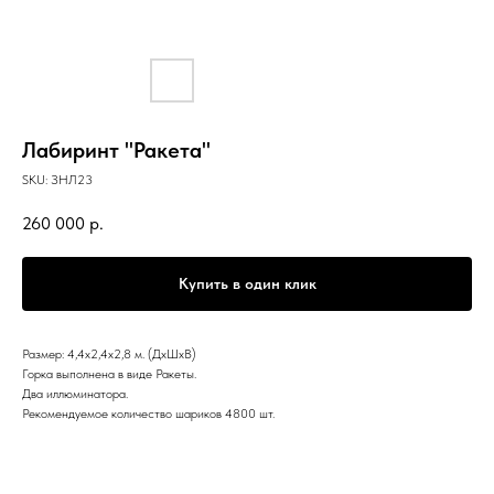
Лабиринт "Ракета"
SKU:
ЗНЛ23
260 000
р.
Купить в один клик
Размер: 4,4х2,4х2,8 м. (ДхШхВ)
Горка выполнена в виде Ракеты.
Два иллюминатора.
Рекомендуемое количество шариков 4800 шт.