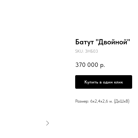
Батут "Двойной"
SKU:
ЗНБ03
370 000
р.
Купить в один клик
Размер: 6х2,4х2,6 м. (ДхШхВ)