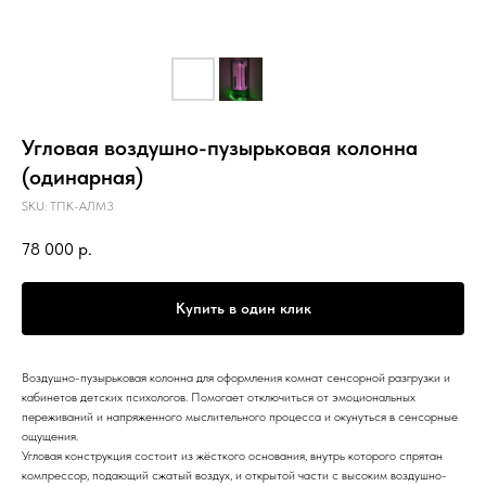
Угловая воздушно-пузырьковая колонна
(одинарная)
SKU:
ТПК-АЛМ3
78 000
р.
Купить в один клик
Воздушно-пузырьковая колонна для оформления комнат сенсорной разгрузки и
кабинетов детских психологов. Помогает отключиться от эмоциональных
переживаний и напряженного мыслительного процесса и окунуться в сенсорные
ощущения.
Угловая конструкция состоит из жёсткого основания, внутрь которого спрятан
компрессор, подающий сжатый воздух, и открытой части с высоким воздушно-