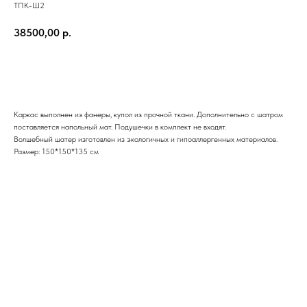
ТПК-Ш2
38500,00
р.
Купить в один клик
Каркас выполнен из фанеры, купол из прочной ткани. Дополнительно с шатром
поставляется напольный мат. Подушечки в комплект не входят.
Волшебный шатер изготовлен из экологичных и гипоаллергенных материалов.
Размер: 150*150*135 см