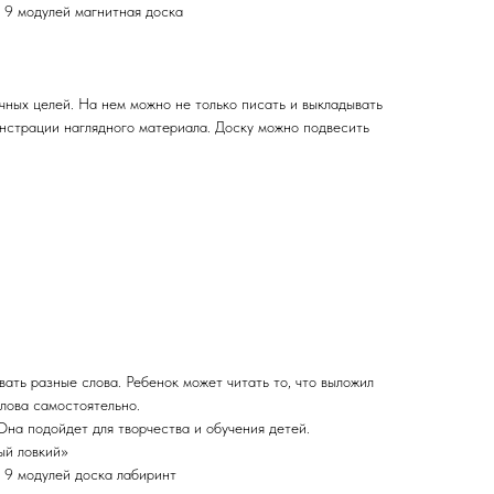
 9 модулей магнитная доска
чных целей. На нем можно не только писать и выкладывать
онстрации наглядного материала. Доску можно подвесить
ать разные слова. Ребенок может читать то, что выложил
слова самостоятельно.
Она подойдет для творчества и обучения детей.
ый ловкий»
 9 модулей доска лабиринт