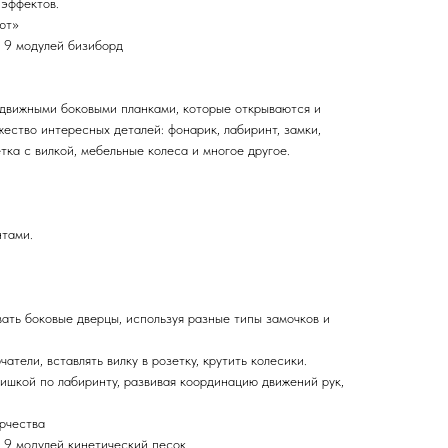
 эффектов.
ют»
 9 модулей бизиборд
одвижными боковыми планками, которые открываются и
ество интересных деталей: фонарик, лабиринт, замки,
тка с вилкой, мебельные колеса и многое другое.
нтами.
ать боковые дверцы, используя разные типы замочков и
тели, вставлять вилку в розетку, крутить колесики.
шкой по лабиринту, развивая координацию движений рук,
орчества
 9 модулей кинетический песок