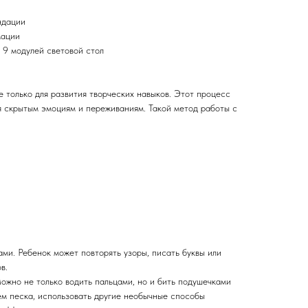
ндации
мации
9 модулей световой стол
 только для развития творческих навыков. Этот процесс
ся скрытым эмоциям и переживаниям. Такой метод работы с
ми. Ребенок может повторять узоры, писать буквы или
в.
ожно не только водить пальцами, но и бить подушечками
ем песка, использовать другие необычные способы