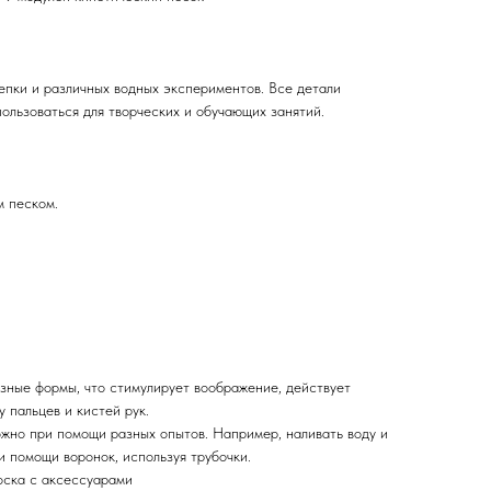
епки и различных водных экспериментов. Все детали
пользоваться для творческих и обучающих занятий.
м песком.
азные формы, что стимулирует воображение, действует
 пальцев и кистей рук.
жно при помощи разных опытов. Например, наливать воду и
и помощи воронок, используя трубочки.
оска с аксессуарами