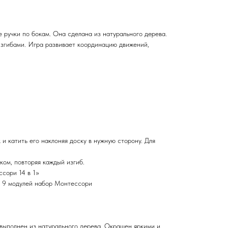
 ручки по бокам. Она сделана из натурального дерева.
изгибами. Игра развивает координацию движений,
и катить его наклоняя доску в нужную сторону. Для
ком, повторяя каждый изгиб.
сори 14 в 1»
 9 модулей набор Монтессори
ыполнен из натурального дерева. Окрашен яркими и