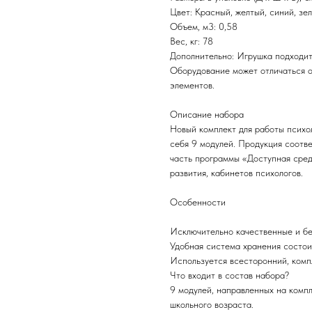
Цвет: Красный, желтый, синий, зе
Объем, м3: 0,58
Вес, кг: 78
Дополнительно: Игрушка подходит
Оборудование может отличаться о
элементов.
Описание набора
Новый комплект для работы психол
себя 9 модулей. Продукция соотв
часть программы «Доступная сред
развития, кабинетов психологов.
Особенности
Исключительно качественные и б
Удобная система хранения состои
Используется всесторонний, комп
Что входит в состав набора?
9 модулей, направленных на комп
школьного возраста.