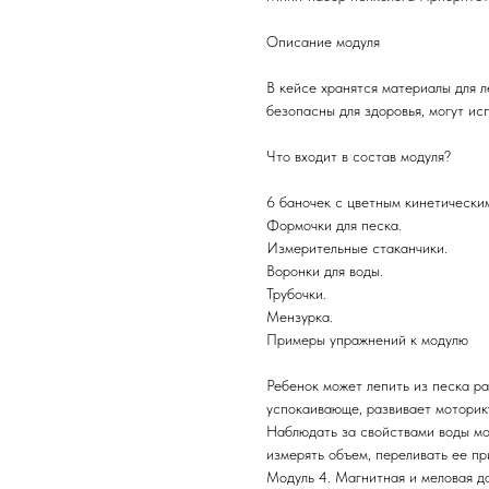
Описание модуля
В кейсе хранятся материалы для л
безопасны для здоровья, могут ис
Что входит в состав модуля?
6 баночек с цветным кинетически
Формочки для песка.
Измерительные стаканчики.
Воронки для воды.
Трубочки.
Мензурка.
Примеры упражнений к модулю
Ребенок может лепить из песка р
успокаивающе, развивает моторику
Наблюдать за свойствами воды мо
измерять объем, переливать ее пр
Модуль 4. Магнитная и меловая д