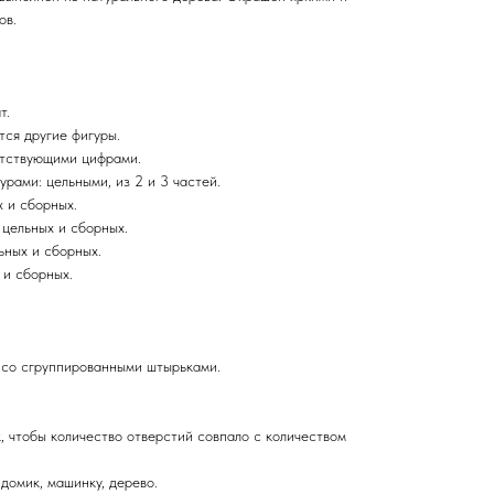
ов.
т.
тся другие фигуры.
етствующими цифрами.
рами: цельными, из 2 и 3 частей.
х и сборных.
 цельных и сборных.
ьных и сборных.
 и сборных.
 со сгруппированными штырьками.
, чтобы количество отверстий совпало с количеством
домик, машинку, дерево.