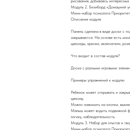
рисования, добиваясь интересных
Модуль 2. Бизиборд «Домашний у
Мини-набор психолога Приоритет
Описание модуля
Панель сделана в виде доски с п
закрываются. На основе есть множ
щеколды, крючки, включатели, розе
Что входит в состав модуля?
Доска с разными игровыми элеме
Примеры упражнений к модулю
Ребенок может открывать и закрыв
щеколд.
Можно нажимать на кнопки, выключа
Малыш может водить подвижной фи
логику, наблюдательность.
Модуль 3. Набор для опытов и тв
Мини-набор психолога Приоритет