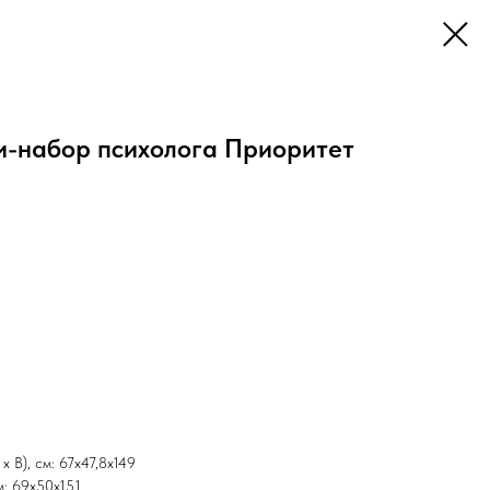
-набор психолога Приоритет
х В), см: 67х47,8х149
м: 69х50х151