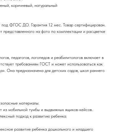
леный, коричневый, натуральный
 под ФГОС ДО. Гарантия 12 мес. Товар сертифицирован.
т представленного на фото по комплектации и расцветке
огов, педагогов, логопедов и реабилитологов включает в
етствует требованиям ГОСТ и может использоваться как
а». Она предназначена для детских садов, школ раннего
езопасные материалы.
т из мобильной тумбы и выдвижных ящиков-кейсов.
лексный подход к развитию ребенка.
лексное развитие ребенка дошкольного и младшего