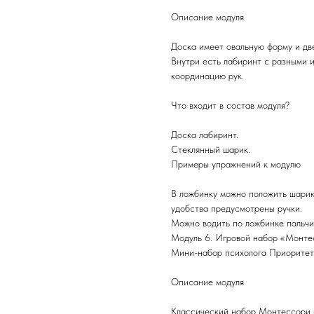
Описание модуля
Доска имеет овальную форму и две
Внутри есть лабиринт с разными 
координацию рук.
Что входит в состав модуля?
Доска лабиринт.
Стеклянный шарик.
Примеры упражнений к модулю
В ложбинку можно положить шарик 
удобства предусмотрены ручки.
Можно водить по ложбинке пальчи
Модуль 6. Игровой набор «Монтес
Мини-набор психолога Приоритет
Описание модуля
Классический набор Монтессори в