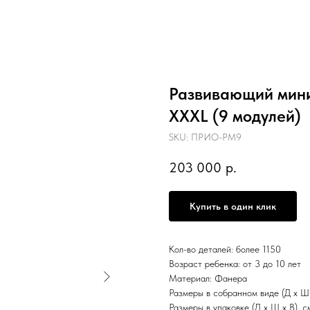
Развивающий мини
XXXL (9 модулей)
SKU:
ПРИО-РМ9
203 000
р.
Купить в один клик
Кол-во деталей: более 1150
Возраст ребенка: от 3 до 10 лет
Материал: Фанера
Размеры в собранном виде (Д х Ш 
Размеры в упаковке (Д х Ш х В), с