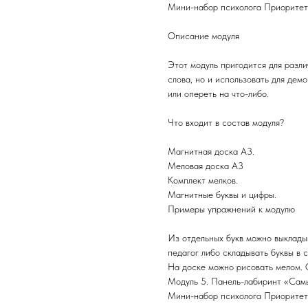
Мини-набор психолога Приоритет
Описание модуля
Этот модуль пригодится для разли
слова, но и использовать для дем
или опереть на что-либо.
Что входит в состав модуля?
Магнитная доска А3.
Меловая доска А3
Комплект мелков.
Магнитные буквы и цифры.
Примеры упражнений к модулю
Из отдельных букв можно выкладыв
педагог либо складывать буквы в 
На доске можно рисовать мелом. 
Модуль 5. Панель-лабиринт «Сам
Мини-набор психолога Приоритет