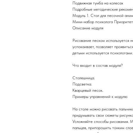
Подвижная тумба на колесах
Подробные методические рекоме
Модуль 1. Стол для песочной ани
Мини-набор психолога Приоритет 
Описание модуля
Рисование песком используется не
успокаивает, позволяет проявить
детьми используется психологами.
Что входит в состав модуля?
Столешница.
Подсветка.
Кварцевый песок.
Примеры упражнений к модулю
На столе можно рисовать пальчика
придумывать свои сюжеты рисунко
Усложняйте способы рисования. М
пальцев, припорошить тонким сло