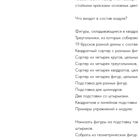
стойкими красками основных цвет
Что входит в состав модуля?
Фигуры, складывающиеся в квадра
Треугольники, из которых собираю
19 брусков разной длины с соотв
Квадратный сортер с разными фигу
Сортер из четырех кругов, цельны
Сортер из четырех треугольников,
Сортер из четырех квадратов, цел
Сортер из четырех фигур, цельных
Подставка для разных фигур.
Подставка для цилиндров.
Две подставки со штырьками.
Квадратная и линейная подставки
Примеры упражнений к модулю
Нанизать фигуры на подставку так
штырьков.
Собрать из геометрических фигур 