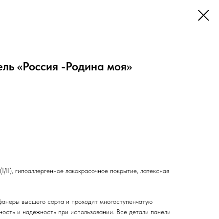
ль «Россия -Родина моя»
I/II), гипоаллергенное лакокрасочное покрытие, латексная
фанеры высшего сорта и проходит многоступенчатую
ность и надежность при использовании. Все детали панели