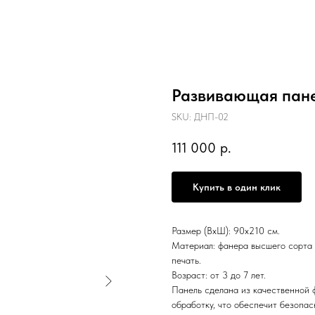
Развивающая пане
SKU:
ДНП-02
111 000
р.
Купить в один клик
Размер (ВхШ): 90х210 см.
Материал: фанера высшего сорта (
печать.
Возраст: от 3 до 7 лет.
Панель сделана из качественной 
обработку, что обеспечит безопас