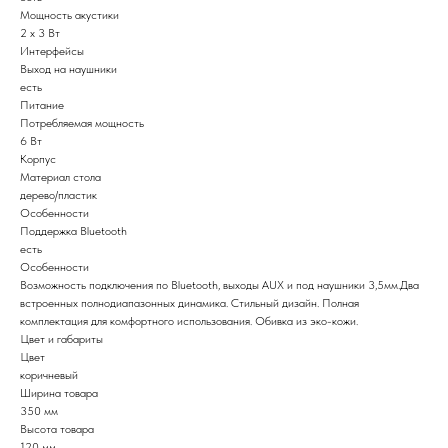
Мощность акустики
2 x 3 Вт
Интерфейсы
Выход на наушники
есть
Питание
Потребляемая мощность
6 Вт
Корпус
Материал стола
дерево/пластик
Особенности
Поддержка Bluetooth
есть
Особенности
Возможность подключения по Bluetooth, выходы AUX и под наушники 3,5мм.Два
встроенных полнодиапазонных динамика. Стильный дизайн. Полная
комплектация для комфортного использования. Обивка из эко-кожи.
Цвет и габариты
Цвет
коричневый
Ширина товара
350 мм
Высота товара
120 мм