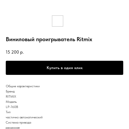
Виниловый проигрыватель Ritmix
15 200
р.
Купить в один клик
Общие характеристики
Бренд
RITMIX
Модель
LP-160B
Тип
частично автоматический
Система привода
ременная