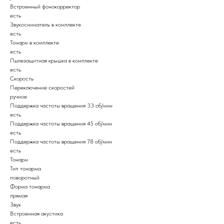
Встроенный фонокорректор
есть
Звукосниматель в комплекте
есть
Тонарм в комплекте
есть
Пылезащитная крышка в комплекте
есть
Скорость
Переключение скоростей
ручное
Поддержка частоты вращения 33 об/мин
есть
Поддержка частоты вращения 45 об/мин
есть
Поддержка частоты вращения 78 об/мин
есть
Тонарм
Тип тонарма
поворотный
Форма тонарма
прямая
Звук
Встроенная акустика
есть