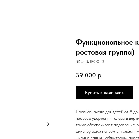
Функциональное кр
ростовая группа)
SKU:
ЗДРО043
39 000
р.
Купить в один клик
Предназначено для детей от 8 до 
процесс удержания головы в верт
также обеспечивает подавление п
фиксирующим поясом с лямками, м
ширине спинки, абдуктором, подст