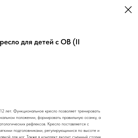
есло для детей с ОВ (II
12 лет. Функциональное кресло позволяет тренировать
икальном положении, формировать правильную осанку, а
атологических рефлексов. Кресло поставляется с
ягкими подголовниками, регулирующимися по высоте и
авкой для ног. Также в комплект входит съемный столик,