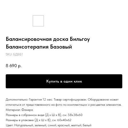
Балансировочная доска Бильгоу
Балансотерапия Базовый
SKU:
БДББ1
8 690
р.
Купить в один клик
Дополнительно: Гарантия 12 мес. Товар сертифицирован. Оборудование может
отличаться от представленного на фото по комплектации и расцветке элементов.
Материал: Фанера
Размеры в собранном виде (Д х Ш х В), см: 58х38х60
Размеры в упаковке (Д х Ш х В), см: 60х40х62
Цвет: Натуральный, зеленый, синий, красный, желтый, белый