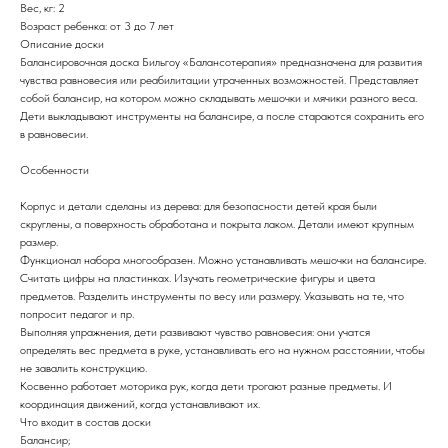
Вес, кг: 2
Возраст ребенка: от 3 до 7 лет
Описание доски
Балансировочная доска Бильгоу «Балансотерапия» предназначена для развития
чувства равновесия или реабилитации утраченных возможностей. Представляет
собой балансир, на котором можно складывать мешочки и мячики разного веса.
Дети выкладывают инструменты на балансире, а после стараются сохранить его
в равновесии.
Особенности
Корпус и детали сделаны из дерева: для безопасности детей края были
скруглены, а поверхность обработана и покрыта лаком. Детали имеют крупным
размер.
Функционал набора многообразен. Можно устанавливать мешочки на балансире.
Считать цифры на пластинках. Изучать геометрические фигуры и цвета
предметов. Разделить инструменты по весу или размеру. Указывать на те, что
попросит педагог и пр.
Выполняя упражнения, дети развивают чувство равновесия: они учатся
определять вес предмета в руке, устанавливать его на нужном расстоянии, чтобы
не завалить конструкцию.
Косвенно работает моторика рук, когда дети трогают разные предметы. И
координация движений, когда устанавливают их.
Что входит в состав доски
Балансир;