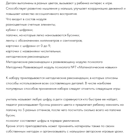
Детали выполнены в разных цветах, вызывают у ребенка интерес к игре.
Способствует развитию мышления у малыша, улучшает координацию движений и
повышает качество ассоциативного восприятия.
Что входит в состав модуля
разноцветные счетные элементы;
кубики с цифрами;
палочки, на которые легко нанизываются бусинки;
ленты с обозначением миллиметров и сантиметров;
карточки с цифрами от 0 до 9;
карточки с названиями числительных.
методические рекомендации
Методические рекомендации к развивающему модулю психолога
Методичка Развивающий модуль психолога №7 «Математические навыки»
К набору прикладываются методические рекомендации, в которых описаны
способы использования всех составляющих деталей. В числе наиболее
популярных способов применения набора следует отметить следующие игры:
учитель называет любую цифру, а дети соревнуются кто быстрее ее найдет;
педагог раскладывает бусины разного цвета и предлагает ребенку нанизать на
палочку по 5 разных оттенков, после чего посчитать сколько всего на палочке
бусин;
психолог составляет цифры в порядке увеличения.
Кроме этого преподаватель может применять материалы также по своим
собственным методам и организовывать с малышами авторские игровые уроки.