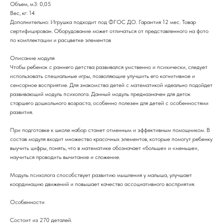
Объем, м3: 0,05
Вес, кг: 14
Дополнительно: Игрушка подходит под ФГОС ДО. Гарантия 12 мес. Товар
сертифицирован. Оборудование может отличаться от представленного на фото
по комплектации и расцветке элементов
Описание модуля
Чтобы ребенок с раннего детства развивался умственно и психически, следует
использовать специальные игры, позволяющие улучшить его когнитивное и
сенсорное восприятие. Для знакомства детей с математикой идеально подойдет
развивающий модуль психолога. Данный модуль предназначен для деток
старшего дошкольного возраста, особенно полезен для детей с особенностями
развития.
При подготовке к школе набор станет отменным и эффективным помощником. В
состав модуля входит множество красочных элементов, которые помогут ребенку
выучить цифры, понять, что в математике обозначает «больше» и «меньше»,
научиться проводить вычитание и сложение.
Модуль психолога способствует развитию мышления у малыша, улучшает
координацию движений и повышает качество ассоциативного восприятия.
Особенности
Состоит из 270 деталей.