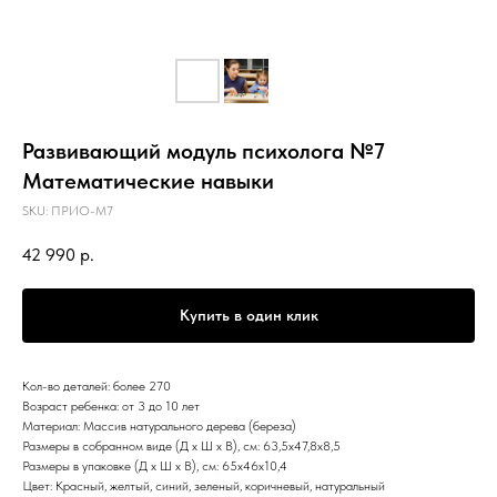
Развивающий модуль психолога №7
Математические навыки
SKU:
ПРИО-М7
42 990
р.
Купить в один клик
Кол-во деталей: более 270
Возраст ребенка: от 3 до 10 лет
Материал: Массив натурального дерева (береза)
Размеры в собранном виде (Д х Ш х В), см: 63,5х47,8х8,5
Размеры в упаковке (Д х Ш х В), см: 65х46х10,4
Цвет: Красный, желтый, синий, зеленый, коричневый, натуральный