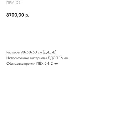
ПРМ-С3
8700,00
р.
Купить в один клик
Размеры 90х50х60 см (ДхШхВ).
Используемые материалы ЛДСП 16 мм
Облицовка кромки ПВХ 0,4-2 мм