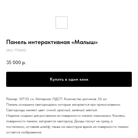
Панель интерактивная «Малыш»
SKU:
ТПКМ0
35 000
р.
Купить в один клик
Размер: 30*30 см. Материал: ЛДСП. Количество датчиков: 56 шт.
Панель оснащена светодиодами, которые загораются при прикосновении.
Светодиоды меняют цвет: синий, красный, зелёный, жёлтый.
Изделие создано для рисования на поверхности панели пальчиками. Касаясь
поверхности панели, загорается светодиод. Диоды гаснут не сразу, а
постепенно, оставляя шлейф, также на некоторое время на поверхности панели
остаётся изображение.