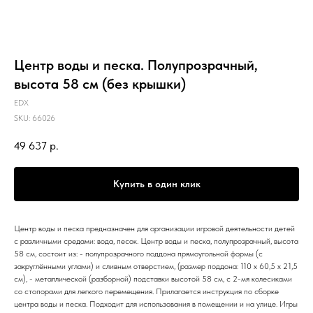
Центр воды и песка. Полупрозрачный,
высота 58 см (без крышки)
EDX
SKU:
66026
49 637
р.
Купить в один клик
Центр воды и песка предназначен для организации игровой деятельности детей
с различными средами: вода, песок. Центр воды и песка, полупрозрачный, высота
58 см, состоит из: - полупрозрачного поддона прямоугольной формы (с
закруглёнными углами) и сливным отверстием, (размер поддона: 110 х 60,5 х 21,5
см), - металлической (разборной) подставки высотой 58 см, с 2-мя колесиками
со стопорами для легкого перемещения. Прилагается инструкция по сборке
центра воды и песка. Подходит для использования в помещении и на улице. Игры