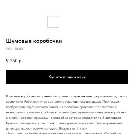
Шумовые коробочки
SKU:
ШМК01
9 250
р.
Купить в один клик
Шумовые коробочки — данный инструмент предназначен для развития слухового
восприятия. Ребенок учится составлять пары одинаковых шумов. Происходит
пробуждение акустического внимания. Косвенно происходит подготовка к
музыкальным занятиям, к работе в тишине. Две деревянные фанерные коробочки
с синей и красной крышками, в каждой из которых находятся по 6 цилиндров.
Крышки цилиндров соответствуют цвету крышек коробочек. При встряхивании
цилиндры издают различные шумы. Возраст от 3-х лет.
Цвет и размер изделий могут отличаться от заявленного на фото. Подробную