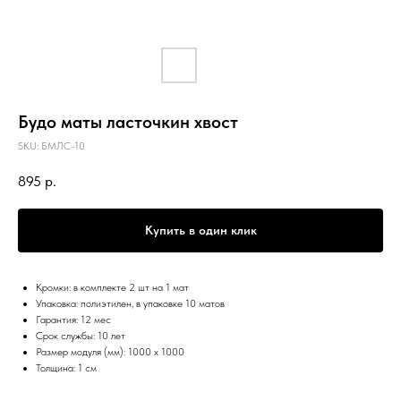
Будо маты ласточкин хвост
SKU:
БМЛС-10
895
р.
Купить в один клик
Кромки: в комплекте 2 шт на 1 мат
Упаковка: полиэтилен, в упаковке 10 матов
Гарантия: 12 мес
Срок службы: 10 лет
Размер модуля (мм): 1000 х 1000
Толщина: 1 см