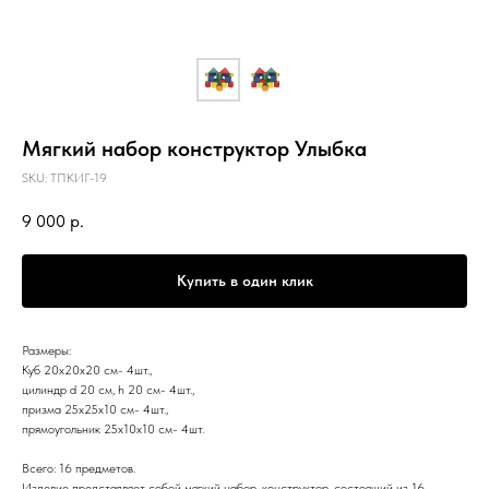
Мягкий набор конструктор Улыбка
SKU:
ТПКИГ-19
9 000
р.
Купить в один клик
Размеры:
Куб 20х20х20 см- 4шт.,
цилиндр d 20 см, h 20 см- 4шт.,
призма 25х25х10 см- 4шт.,
прямоугольник 25х10х10 см- 4шт.
Всего: 16 предметов.
Изделие представляет собой мягкий набор-конструктор, состоящий из 16