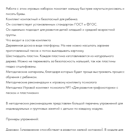
Работа с этим игровым набором помогает малышу быстрее научиться рисовать и
писать буквы.
Комплект компактный и безопасный для ребенка.
Он соответствует установленным стандартам ГОСТ и ФГОС.
Он идеально подходит для развития детей младшей и средней возрастной
группы.
Что входит в состав комплекта
Деревянная доска в виде платформы. На нее можно насыпать заранее
приготовленный песок и потом выкладывать картинку.
Шестнадцать пластин. Каждая пластина изготавливается из натурального
дерева. Можно не переживать за безопасность малышей, так как пластины
гладко отшлифованы.
Методические материалы, благодаря которым будет проще выстраивать процесс
обучения с ребенком.
Методические рекомендации к игровому комплекту психолога
Методичка Игровой комплект психолога №1 «Для развития графомоторики с
песком и пластинами»
В методических рекомендациях представлен большой перечень упражнений для
индивидуальных и групповых занятий с детьми по каждому модулю.
Примеры упражнений:
Дорожки. (упражнение способствует в развитии мелкой моторики). В модуле для