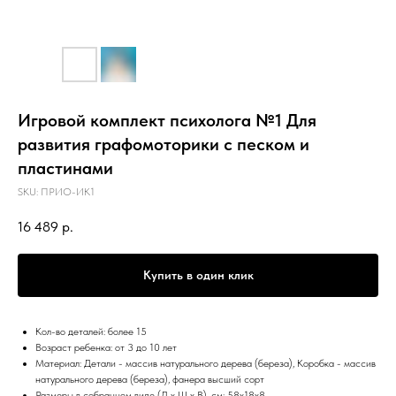
Игровой комплект психолога №1 Для
развития графомоторики с песком и
пластинами
SKU:
ПРИО-ИК1
16 489
р.
Купить в один клик
Кол-во деталей: более 15
Возраст ребенка: от 3 до 10 лет
Материал: Детали - массив натурального дерева (береза), Коробка - массив
натурального дерева (береза), фанера высший сорт
Размеры в собранном виде (Д х Ш х В), см: 58х18х8