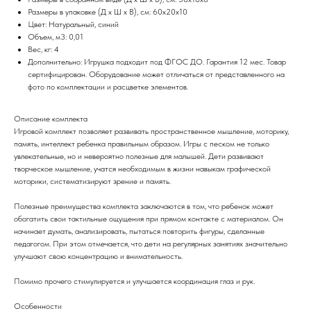
Размеры в упаковке (Д х Ш х В), см: 60х20х10
Цвет: Натуральный, синий
Объем, м3: 0,01
Вес, кг: 4
Дополнительно: Игрушка подходит под ФГОС ДО. Гарантия 12 мес. Товар
сертифицирован. Оборудование может отличаться от представленного на
фото по комплектации и расцветке элементов.
Описание комплекта
Игровой комплект позволяет развивать пространственное мышление, моторику,
память, интеллект ребенка правильным образом. Игры с песком не только
увлекательные, но и невероятно полезные для малышей. Дети развивают
творческое мышление, учатся необходимым в жизни навыкам графической
моторики, систематизируют зрение и память.
Полезные преимущества комплекта заключаются в том, что ребенок может
обогатить свои тактильные ощущения при прямом контакте с материалом. Он
начинает думать, анализировать, пытаться повторить фигуры, сделанные
педагогом. При этом отмечается, что дети на регулярных занятиях значительно
улучшают свою концентрацию и внимательность.
Помимо прочего стимулируется и улучшается координация глаз и рук.
Особенности