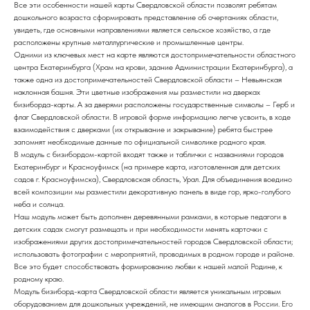
Все эти особенности нашей карты Свердловской области позволят ребятам
дошкольного возраста сформировать представление об очертаниях области,
увидеть, где основными направлениями является сельское хозяйство, а где
расположены крупные металлургические и промышленные центры.
Одними из ключевых мест на карте являются достопримечательности областного
центра Екатеринбурга (Храм на крови, здание Администрации Екатеринбурга), а
также одна из достопримечательностей Свердловской области – Невьянская
наклонная башня. Эти цветные изображения мы разместили на дверках
бизиборда-карты. А за дверями расположены государственные символы – Герб и
флаг Свердловской области. В игровой форме информацию легче усвоить, в ходе
взаимодействия с дверками (их открывание и закрывание) ребята быстрее
запомнят необходимые данные по официальной символике родного края.
В модуль с бизибордом-картой входят также и таблички с названиями городов
Екатеринбург и Красноуфимск (на примере карта, изготовленная для детских
садов г. Красноуфимска), Свердловская область, Урал. Для объединения воедино
всей композиции мы разместили декоративную панель в виде гор, ярко-голубого
неба и солнца.
Наш модуль может быть дополнен деревянными рамками, в которые педагоги в
детских садах смогут размещать и при необходимости менять карточки с
изображениями других достопримечательностей городов Свердловской области;
использовать фотографии с мероприятий, проводимых в родном городе и районе.
Все это будет способствовать формированию любви к нашей малой Родине, к
родному краю.
Модуль бизиборд-карта Свердловской области является уникальным игровым
оборудованием для дошкольных учреждений, не имеющим аналогов в России. Его