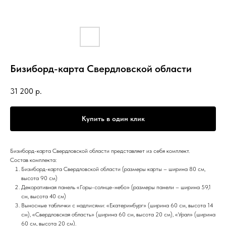
Бизиборд-карта Свердловской области
31 200
р.
Купить в один клик
Бизиборд-карта Свердловской области представляет из себя комплект.
Состав комплекта:
Бизиборд-карта Свердловской области (размеры карты – ширина 80 см,
высота 90 см)
Декоративная панель «Горы-солнце-небо» (размеры панели – ширина 59,1
см, высота 40 см)
Выносные таблички с надписями: «Екатеринбург» (ширина 60 см, высота 14
см), «Свердловская область» (ширина 60 см, высота 20 см), «Урал» (ширина
60 см, высота 20 см).