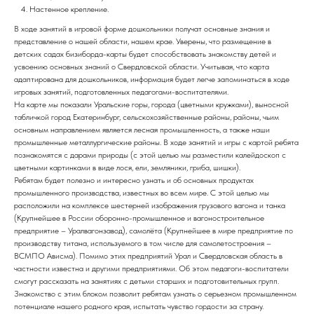
Настенное крепление.
В ходе занятий в игровой форме дошкольники получат основные знания и
представление о нашей области, нашем крае. Уверены, что размещение в
детских садах бизиборда-карты будет способствовать знакомству детей и
усвоению основных знаний о Свердловской области. Учитывая, что карта
адаптирована для дошкольников, информация будет легче запоминаться в ходе
игровых занятий, подготовленных педагогами-воспитателями.
На карте мы показали Уральские горы, города (цветными кружками), выносной
табличкой город Екатеринбург, сельскохозяйственные районы, районы, чьим
основным направлением является лесная промышленность, а также наши
промышленные металлургические районы. В ходе занятий и игры с картой ребята
познакомятся с дарами природы (с этой целью мы разместили калейдоскоп с
цветными картинками в виде лося, ели, земляники, гриба, шишки).
Ребятам будет полезно и интересно узнать и об основных продуктах
промышленного производства, известных во всем мире. С этой целью мы
расположили на комплексе шестерней изображения грузового вагона и танка
(Крупнейшее в России оборонно-промышленное и вагоностроительное
предприятие – Уралвагонзавод), самолёта (Крупнейшее в мире предприятие по
производству титана, используемого в том числе для самолетостроения –
ВСМПО Ависма). Помимо этих предприятий Урал и Свердловская область в
частности известна и другими предприятиями. Об этом педагоги-воспитатели
смогут рассказать на занятиях с детьми старших и подготовительных групп.
Знакомство с этим блоком позволит ребятам узнать о серьезном промышленном
потенциале нашего родного края, испытать чувство гордости за страну.