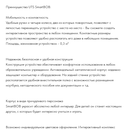
Преимущества UTS SmartBOB:
Мобильность и компактность
Удобные ручки и четыре колеса, два из которых поворотные, позволяют с
легкостью перемещать устройство с места на место - Вы сможете создать
интерактивное пространство в любом помещении. Компактные размеры
устройства позволяют удобно располагать его даже в небольших помещениях.
Площадь, занимаемая устройством - 0,3 м²
Надежная, безопасная и удобная конструкция
Конструкция устройства обеспечивает комфортное использование в любом
образовательном учреждении. Антивандальный металлический корпус надежно
защищает компьютер и оборудование. На задней стенке устройства
располагается удобная вместительная полка с возможностью размещения
ноутбука, методического пособия или документации и т.д.
Корпус в виде причудливого персонажа
SmartBOB украсит абсолютно любой интерьер. Для детей он станет настоящим
другом, с которым будет интересно учиться и играть.
Возможно индивидуальное цветовое оформление. Интерактивный комплекс