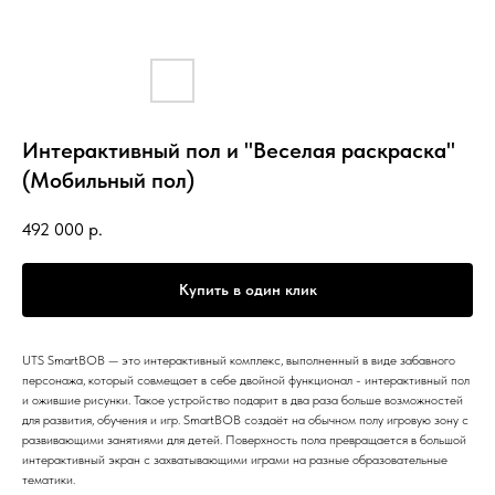
Интерактивный пол и "Веселая раскраска"
(Мобильный пол)
492 000
р.
Купить в один клик
UTS SmartBOB — это интерактивный комплекс, выполненный в виде забавного
персонажа, который совмещает в себе двойной функционал - интерактивный пол
и ожившие рисунки. Такое устройство подарит в два раза больше возможностей
для развития, обучения и игр. SmartBOB создаёт на обычном полу игровую зону с
развивающими занятиями для детей. Поверхность пола превращается в большой
интерактивный экран с захватывающими играми на разные образовательные
тематики.