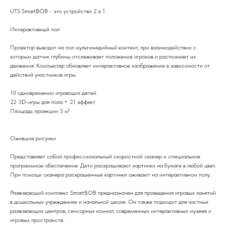
UTS SmartBOB - это устройство 2 в 1
Интерактивный пол
Проектор выводит на пол мультимедийный контент, при взаимодействии с
которым датчик глубины отслеживает положение игроков и распознает их
движения. Компьютер обновляет интерактивное изображение в зависимости от
действий участников игры.
10 одновременно играющих детей
22 3D-игры для пола + 21 эффект
Площадь проекции 3 м²
Ожившие рисунки
Представляет собой профессиональный скоростной сканер и специальное
программное обеспечение. Дети раскрашивают картинки на бумаге в любой цвет.
При помощи сканера раскрашенные картинки оживают на интерактивном полу.
Развивающий комплекс SmartBOВ предназначен для проведения игровых занятий
в дошкольных учреждениях и начальной школе. Он также подходит для частных
развивающих центров, сенсорных комнат, современных интерактивных музеев и
игровых пространств.