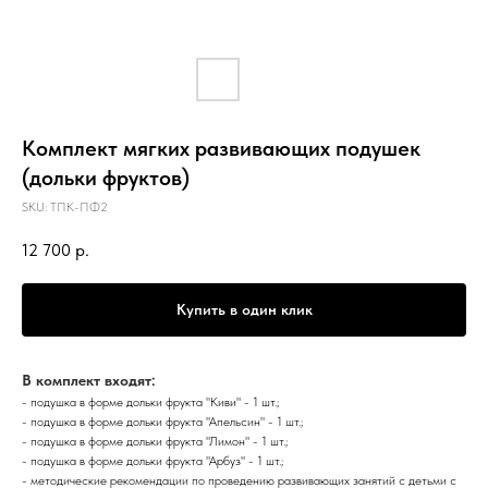
Комплект мягких развивающих подушек
(дольки фруктов)
SKU:
ТПК-ПФ2
12 700
р.
Купить в один клик
В комплект входят:
- подушка в форме дольки фрукта "Киви" - 1 шт.;
- подушка в форме дольки фрукта "Апельсин" - 1 шт.;
- подушка в форме дольки фрукта "Лимон" - 1 шт.;
- подушка в форме дольки фрукта "Арбуз" - 1 шт.;
- методические рекомендации по проведению развивающих занятий с детьми с