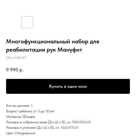
Многофункциональный набор для
реабилитации рук Мануфит
SKU:
МФНР1
9 990
р.
Купить в один клик
Кол-во деталей: 1
Возраст ребенка: от 3 до 18 лет
Материал: Фанера
Размеры в собранном виде (Д х Ш х В), см: 100х105х35
Размеры в упаковке (Д х Ш х В), см: 102х107х37
Цвет: Натуральный