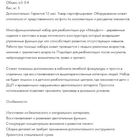
Объем, м3: 0.4
Вес, кг: 5
Дополнительно: Гарантия 12 мес. Товар сертифицирован. Оборудование может
отличаться от представленного на фото по комплектации и расцветке элементов.
Многофункциональный набор для реабилитации рук «Мануфит» - деревянные
изделия и заготовки в виде логического конструктора, который возвращает
утраченные функции рук или способствует развитию отсутствующих навыков.
Работа при помощи набора может проводится с людьми различных возрастов,
начиная с трехлетнего возраста. Подойдет для реабилитации после инсультов,
нейрохирургических вмешательств, травм и прочего.
Станет полезным дополнением в кабинете лечебной физкультуры и просто в
отделении, где восстанавливаются вышеперечисленные категории людей. Набор
не будет лишним и в детских реабилитационных центрах, где занимаются дети с
ДЦП и врожденными нарушениями двигательного аппарата. Простота
использования позволяет применять тренажер в домашних условиях.
Особенности
Изготовлен из безопасного и натурального материала.
Восстанавливает и развивает двигательные функции.
Стимулирует концентрацию внимания и развитие памяти.
Сборка деталей не требует применения дополнительного инструмента.
Хранится в специальной сумке.