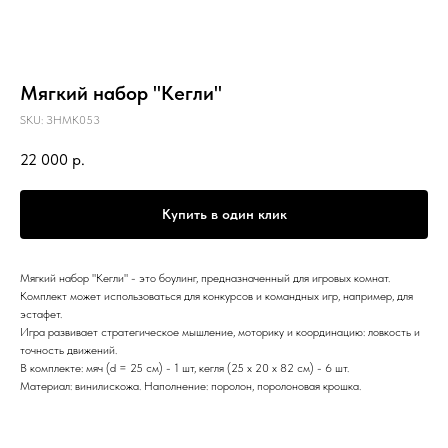
Мягкий набор "Кегли"
SKU:
ЗНМК053
22 000
р.
Купить в один клик
Мягкий набор "Кегли" - это боулинг, предназначенный для игровых комнат.
Комплект может использоваться для конкурсов и командных игр, например, для
эстафет.
Игра развивает стратегическое мышление, моторику и координацию: ловкость и
точность движений.
В комплекте: мяч (d = 25 см) - 1 шт, кегля (25 x 20 x 82 см) - 6 шт.
Материал: винилискожа. Наполнение: поролон, поролоновая крошка.